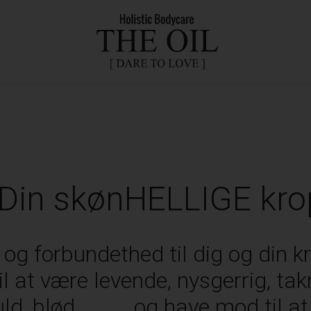
 ‘Din skønHELLIGE kro
og forbundethed til dig og din k
til at være levende, nysgerrig, t
d, blød, ……… og have mod til at 