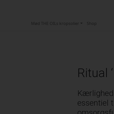
Mød THE OILs kropsolier
Shop
Ritual
Kærlighed 
essentiel 
omsorgsful