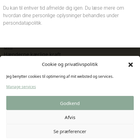
Kasse
Du kan til enhver tid afmelde dig igen. Du læse mere om
Kurv
hvordan dine personlige oplysninger behandles under
persondatapolitik.
OM THE OIL [DARE TO LOVE]
Om
Hænderne kærlige kraft
Ritualer
Cookie og privatlivspolitik
Naturens livskræfter i THE OIL [Dare to love]
FQA om olierne
Jeg benytter cookies til optimering af mit websted og services.
Manage services
KØB THE OIL [DARE TO LOVE]
Godkend
Min Konto
Kurv
Afvis
Kasse
Se præferencer