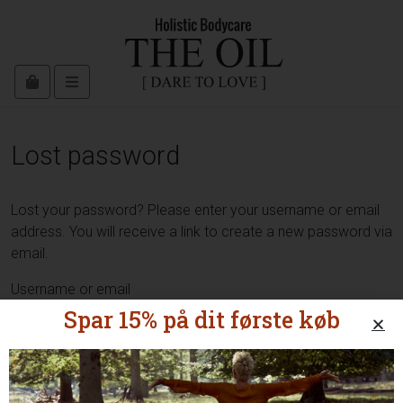
Cart
Menu
Lost password
Lost your password? Please enter your username or email
address. You will receive a link to create a new password via
email.
Username or email
Spar 15% på dit første køb
Reset password